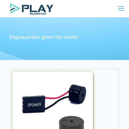
bilgisayardan gelen bip sesleri