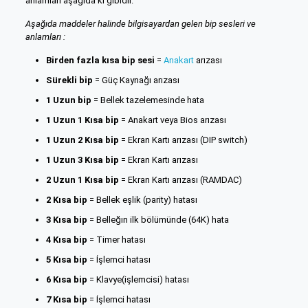
anlamları aşağıda ki gibidir.
Aşağıda maddeler halinde bilgisayardan gelen bip sesleri ve
anlamları :
Birden fazla kısa bip sesi
=
Anakart
arızası
Sürekli bip
= Güç Kaynağı arızası
1 Uzun bip
= Bellek tazelemesinde hata
1 Uzun 1 Kısa bip
= Anakart veya Bios arızası
1 Uzun 2 Kısa bip
= Ekran Kartı arızası (DIP switch)
1 Uzun 3 Kısa bip
= Ekran Kartı arızası
2 Uzun 1 Kısa bip
= Ekran Kartı arızası (RAMDAC)
2 Kısa bip
= Bellek eşlik (parity) hatası
3 Kısa bip
= Belleğın ilk bölümünde (64K) hata
4 Kısa bip
= Timer hatası
5 Kısa bip
= İşlemci hatası
6 Kısa bip
= Klavye(işlemcisi) hatası
7 Kısa bip
= İşlemci hatası