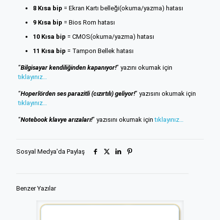
8 Kısa bip
= Ekran Kartı belleği(okuma/yazma) hatası
9 Kısa bip
= Bios Rom hatası
10 Kısa bip
= CMOS(okuma/yazma) hatası
11 Kısa bip
= Tampon Bellek hatası
“
Bilgisayar kendiliğinden kapanıyor!
” yazını okumak için
tıklayınız…
“
Hoperlörden ses parazitli (cızırtılı) geliyor!
” yazısını okumak için
tıklayınız…
“
Notebook klavye arızaları!
” yazısını okumak için
tıklayınız…
Sosyal Medya'da Paylaş
Benzer Yazılar