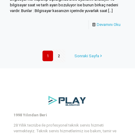
bilgisayar saat ve tarih ayarı bozuluyor ise bunun birkaç nedeni
vardır. Bunlar : Bilgisayar kasanızın içerinde yuvarlak saat
[…]
Devamını Oku
1
2
Sonraki Sayfa
1998 Yılından Beri
28 Yıllık tecrübe ile profesyonel teknik servis hizmeti
vermekteyiz. Teknik servis hizmetlerimiz ise bakım, tamir ve