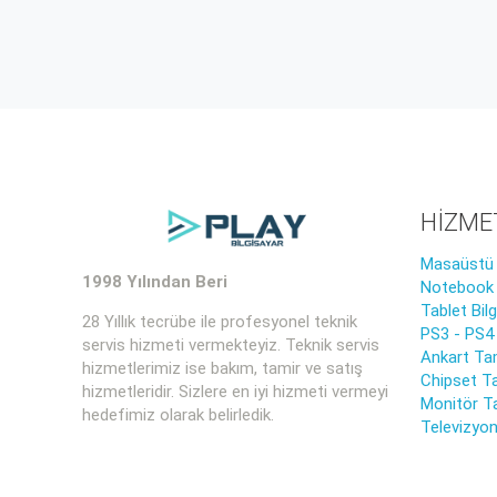
HİZME
Masaüstü B
1998 Yılından Beri
Notebook B
Tablet Bil
28 Yıllık tecrübe ile profesyonel teknik
PS3 - PS4
servis hizmeti vermekteyiz. Teknik servis
Ankart Tam
hizmetlerimiz ise bakım, tamir ve satış
Chipset Ta
hizmetleridir. Sizlere en iyi hizmeti vermeyi
Monitör T
hedefimiz olarak belirledik.
Televizyon