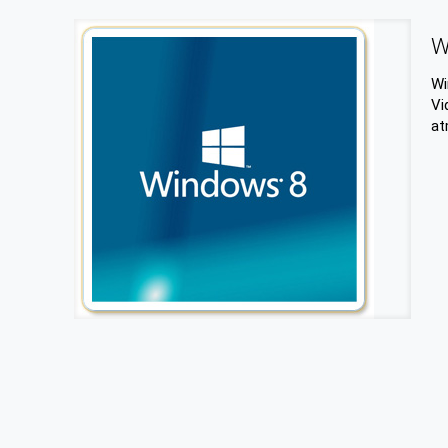
W
Wi
Vi
at