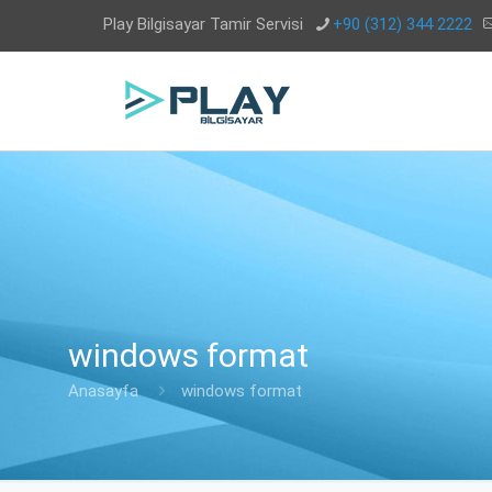
Play Bilgisayar Tamir Servisi
+90 (312) 344 2222
windows format
Anasayfa
windows format