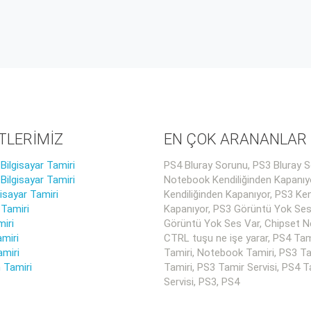
TLERİMİZ
EN ÇOK ARANANLAR
ilgisayar Tamiri
PS4 Bluray Sorunu, PS3 Bluray S
ilgisayar Tamiri
Notebook Kendiliğinden Kapanıy
gisayar Tamiri
Kendiliğinden Kapanıyor, PS3 Ken
 Tamiri
Kapanıyor, PS3 Görüntü Yok Ses
iri
Görüntü Yok Ses Var, Chipset Ne
miri
CTRL tuşu ne işe yarar, PS4 Tam
amiri
Tamiri, Notebook Tamiri, PS3 Ta
 Tamiri
Tamiri, PS3 Tamir Servisi, PS4 T
Servisi, PS3, PS4