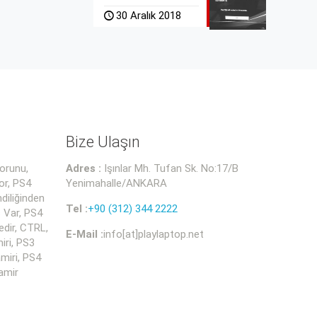
30 Aralık 2018
Bize Ulaşın
orunu,
Adres :
Işınlar Mh. Tufan Sk. No:17/B
or, PS4
Yenimahalle/ANKARA
diliğinden
Tel :
+90 (312) 344 2222
 Var, PS4
dir, CTRL,
E-Mail :
info[at]playlaptop.net
iri, PS3
miri, PS4
amir