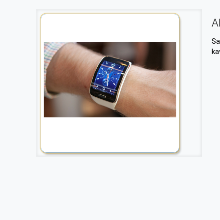
A
Sa
ka