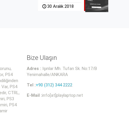
30 Aralık 2018
Bize Ulaşın
orunu,
Adres :
Işınlar Mh. Tufan Sk. No:17/B
or, PS4
Yenimahalle/ANKARA
diliğinden
Tel :
+90 (312) 344 2222
 Var, PS4
dir, CTRL,
E-Mail :
info[at]playlaptop.net
iri, PS3
miri, PS4
amir