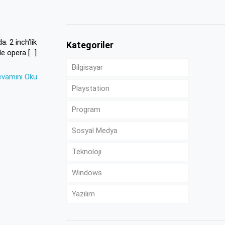
. 2 inch’lik
Kategoriler
ile opera
[…]
Bilgisayar
evamını Oku
Playstation
Program
Sosyal Medya
Teknoloji
Windows
Yazılım