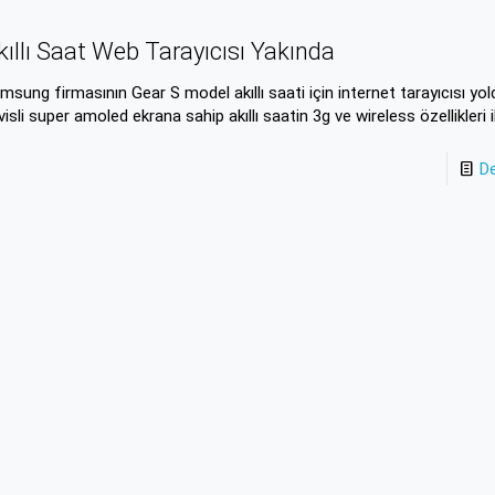
kıllı Saat Web Tarayıcısı Yakında
msung firmasının Gear S model akıllı saati için internet tarayıcısı yolda
visli super amoled ekrana sahip akıllı saatin 3g ve wireless özellikleri 
D