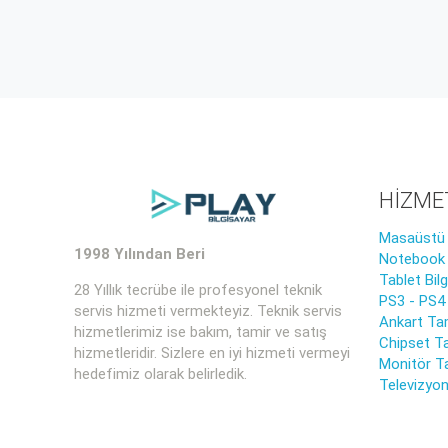
HİZME
Masaüstü B
1998 Yılından Beri
Notebook B
Tablet Bil
28 Yıllık tecrübe ile profesyonel teknik
PS3 - PS4
servis hizmeti vermekteyiz. Teknik servis
Ankart Tam
hizmetlerimiz ise bakım, tamir ve satış
Chipset Ta
hizmetleridir. Sizlere en iyi hizmeti vermeyi
Monitör T
hedefimiz olarak belirledik.
Televizyon