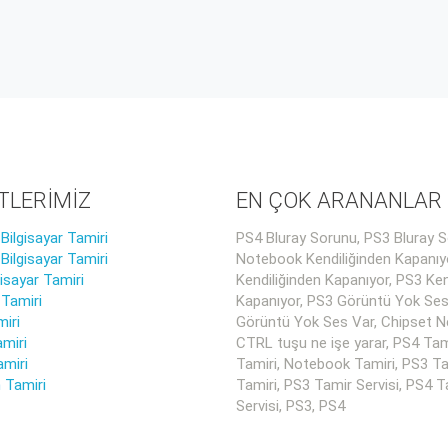
TLERİMİZ
EN ÇOK ARANANLAR
ilgisayar Tamiri
PS4 Bluray Sorunu, PS3 Bluray S
ilgisayar Tamiri
Notebook Kendiliğinden Kapanıy
gisayar Tamiri
Kendiliğinden Kapanıyor, PS3 Ken
 Tamiri
Kapanıyor, PS3 Görüntü Yok Ses
iri
Görüntü Yok Ses Var, Chipset Ne
miri
CTRL tuşu ne işe yarar, PS4 Tam
amiri
Tamiri, Notebook Tamiri, PS3 Ta
 Tamiri
Tamiri, PS3 Tamir Servisi, PS4 T
Servisi, PS3, PS4