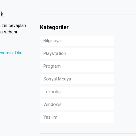
ük
ızın cevapları
Kategoriler
la sebebi
Bilgisayar
evamını Oku
Playstation
Program
Sosyal Medya
Teknoloji
Windows
Yazılım