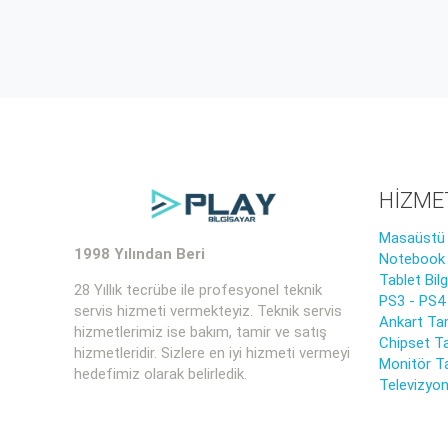
HİZME
Masaüstü B
1998 Yılından Beri
Notebook B
Tablet Bil
28 Yıllık tecrübe ile profesyonel teknik
PS3 - PS4
servis hizmeti vermekteyiz. Teknik servis
Ankart Tam
hizmetlerimiz ise bakım, tamir ve satış
Chipset Ta
hizmetleridir. Sizlere en iyi hizmeti vermeyi
Monitör T
hedefimiz olarak belirledik.
Televizyon