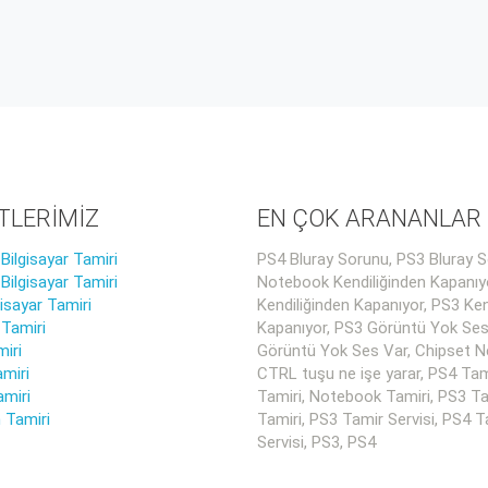
TLERİMİZ
EN ÇOK ARANANLAR
ilgisayar Tamiri
PS4 Bluray Sorunu, PS3 Bluray S
ilgisayar Tamiri
Notebook Kendiliğinden Kapanıy
gisayar Tamiri
Kendiliğinden Kapanıyor, PS3 Ken
 Tamiri
Kapanıyor, PS3 Görüntü Yok Ses
iri
Görüntü Yok Ses Var, Chipset Ne
miri
CTRL tuşu ne işe yarar, PS4 Tam
amiri
Tamiri, Notebook Tamiri, PS3 Ta
 Tamiri
Tamiri, PS3 Tamir Servisi, PS4 T
Servisi, PS3, PS4