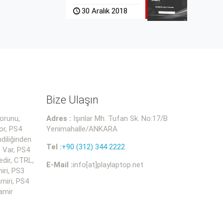
30 Aralık 2018
Bize Ulaşın
orunu,
Adres :
Işınlar Mh. Tufan Sk. No:17/B
or, PS4
Yenimahalle/ANKARA
diliğinden
Tel :
+90 (312) 344 2222
 Var, PS4
dir, CTRL,
E-Mail :
info[at]playlaptop.net
iri, PS3
miri, PS4
amir