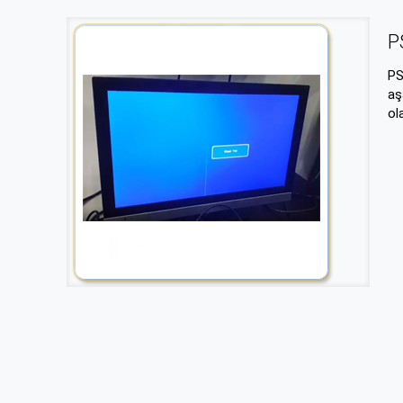
P
PS
aş
ol