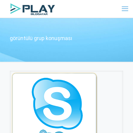
görüntülü grup konuşması