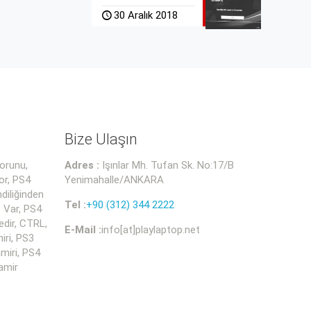
30 Aralık 2018
Bize Ulaşın
orunu,
Adres :
Işınlar Mh. Tufan Sk. No:17/B
or, PS4
Yenimahalle/ANKARA
diliğinden
Tel :
+90 (312) 344 2222
 Var, PS4
dir, CTRL,
E-Mail :
info[at]playlaptop.net
iri, PS3
miri, PS4
amir