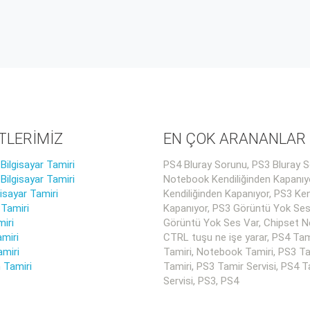
TLERİMİZ
EN ÇOK ARANANLAR
ilgisayar Tamiri
PS4 Bluray Sorunu, PS3 Bluray S
ilgisayar Tamiri
Notebook Kendiliğinden Kapanıy
gisayar Tamiri
Kendiliğinden Kapanıyor, PS3 Ken
 Tamiri
Kapanıyor, PS3 Görüntü Yok Ses
iri
Görüntü Yok Ses Var, Chipset Ne
miri
CTRL tuşu ne işe yarar, PS4 Tam
amiri
Tamiri, Notebook Tamiri, PS3 Ta
 Tamiri
Tamiri, PS3 Tamir Servisi, PS4 T
Servisi, PS3, PS4