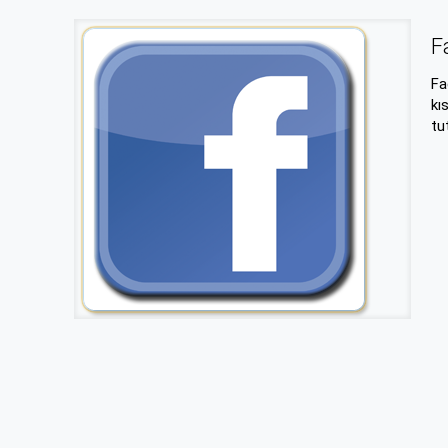
F
Fa
kı
tu