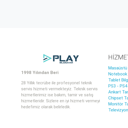
HİZME
Masaüstü B
1998 Yılından Beri
Notebook B
Tablet Bil
28 Yıllık tecrübe ile profesyonel teknik
PS3 - PS4
servis hizmeti vermekteyiz. Teknik servis
Ankart Tam
hizmetlerimiz ise bakım, tamir ve satış
Chipset Ta
hizmetleridir. Sizlere en iyi hizmeti vermeyi
Monitör T
hedefimiz olarak belirledik.
Televizyon