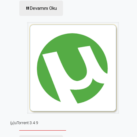
Devamını Oku
(µ)uTorrent 3.4.9