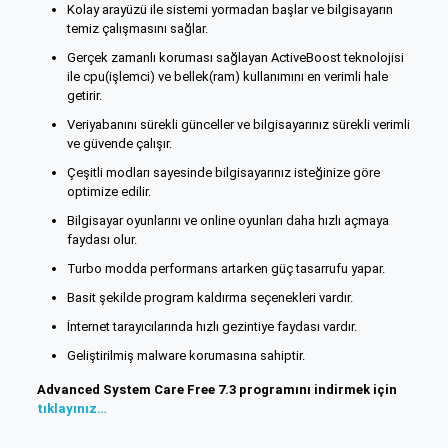
Kolay arayüzü ile sistemi yormadan başlar ve bilgisayarın
temiz çalışmasını sağlar.
Gerçek zamanlı koruması sağlayan ActiveBoost teknolojisi
ile cpu(işlemci) ve bellek(ram) kullanımını en verimli hale
getirir.
Veriyabanını sürekli günceller ve bilgisayarınız sürekli verimli
ve güvende çalışır.
Çeşitli modları sayesinde bilgisayarınız isteğinize göre
optimize edilir.
Bilgisayar oyunlarını ve online oyunları daha hızlı açmaya
faydası olur.
Turbo modda performans artarken güç tasarrufu yapar.
Basit şekilde program kaldırma seçenekleri vardır.
İnternet tarayıcılarında hızlı gezintiye faydası vardır.
Geliştirilmiş malware korumasına sahiptir.
Advanced System Care Free 7.3 programını indirmek için
tıklayınız…