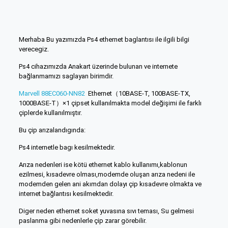
Merhaba Bu yazımızda Ps4 ethernet baglantısı ile ilgili bilgi
verecegiz.
Ps4 cihazımızda Anakart üzerinde bulunan ve internete
bağlanmamızı saglayan birimdir.
Marvell 88EC060-NN82
Ethernet（10BASE-T, 100BASE-TX,
1000BASE-T）×1 çipset kullanılmakta model değişimi ile farklı
çiplerde kullanılmıştır.
Bu çip arızalandıgında:
Ps4 internetle bagı kesilmektedir.
Arıza nedenleri ise kötü ethernet kablo kullanımı,kablonun
ezilmesi, kısadevre olması,modemde oluşan arıza nedeni ile
modemden gelen ani akımdan dolayı çip kısadevre olmakta ve
internet bağlantısı kesilmektedir.
Diger neden ethernet soket yuvasına sıvı teması, Su gelmesi
paslanma gibi nedenlerle çip zarar görebilir.