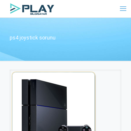
ps4 joystick sorunu