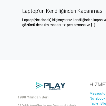
Laptop’un Kendiliğinden Kapanması
Laptop(Notebook) bilgisayarınız kendiliğinden kapanıyo
çözümü denetim masası –> performans ve
[…]
HİZME
Masaüstü B
1998 Yılından Beri
Notebook B
Tablet Bil
28 Yıllık tecrübe ile profesyonel teknik