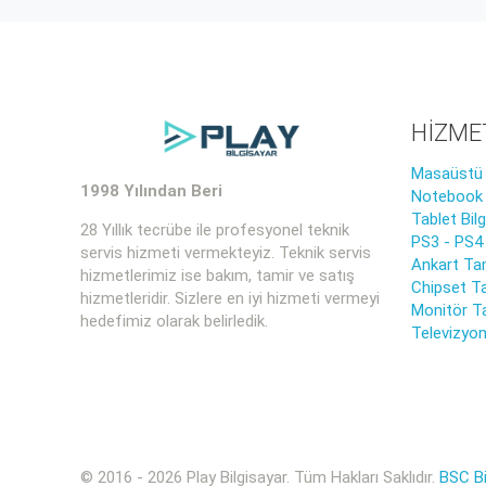
HİZME
Masaüstü B
1998 Yılından Beri
Notebook B
Tablet Bil
28 Yıllık tecrübe ile profesyonel teknik
PS3 - PS4
servis hizmeti vermekteyiz. Teknik servis
Ankart Tam
hizmetlerimiz ise bakım, tamir ve satış
Chipset Ta
hizmetleridir. Sizlere en iyi hizmeti vermeyi
Monitör T
hedefimiz olarak belirledik.
Televizyon
© 2016 - 2026 Play Bilgisayar. Tüm Hakları Saklıdır.
BSC Bi