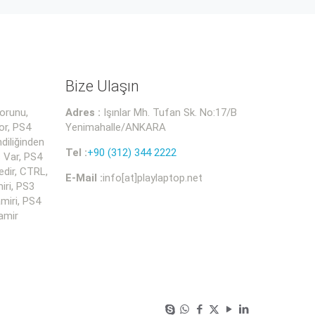
Bize Ulaşın
orunu,
Adres :
Işınlar Mh. Tufan Sk. No:17/B
or, PS4
Yenimahalle/ANKARA
diliğinden
Tel :
+90 (312) 344 2222
 Var, PS4
dir, CTRL,
E-Mail :
info[at]playlaptop.net
iri, PS3
miri, PS4
amir