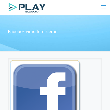
Facebok virüs temizleme