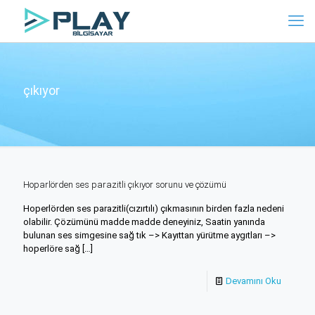
çıkıyor
Hoparlörden ses parazitli çıkıyor sorunu ve çözümü
Hoperlörden ses parazitli(cızırtılı) çıkmasının birden fazla nedeni
olabilir. Çözümünü madde madde deneyiniz, Saatin yanında
bulunan ses simgesine sağ tık –> Kayıttan yürütme aygıtları –>
hoperlöre sağ
[…]
Devamını Oku