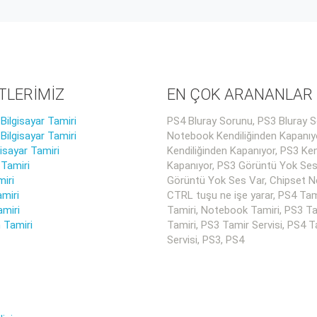
TLERİMİZ
EN ÇOK ARANANLAR
ilgisayar Tamiri
PS4 Bluray Sorunu, PS3 Bluray S
ilgisayar Tamiri
Notebook Kendiliğinden Kapanıy
gisayar Tamiri
Kendiliğinden Kapanıyor, PS3 Ken
 Tamiri
Kapanıyor, PS3 Görüntü Yok Ses
iri
Görüntü Yok Ses Var, Chipset Ne
miri
CTRL tuşu ne işe yarar, PS4 Tam
amiri
Tamiri, Notebook Tamiri, PS3 Ta
 Tamiri
Tamiri, PS3 Tamir Servisi, PS4 T
Servisi, PS3, PS4