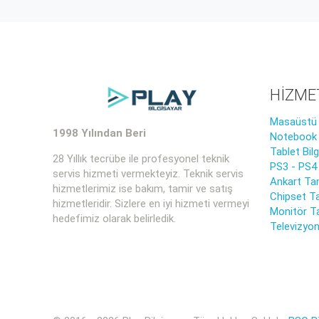
HİZME
Masaüstü B
1998 Yılından Beri
Notebook B
Tablet Bil
28 Yıllık tecrübe ile profesyonel teknik
PS3 - PS4
servis hizmeti vermekteyiz. Teknik servis
Ankart Tam
hizmetlerimiz ise bakım, tamir ve satış
Chipset Ta
hizmetleridir. Sizlere en iyi hizmeti vermeyi
Monitör T
hedefimiz olarak belirledik.
Televizyon