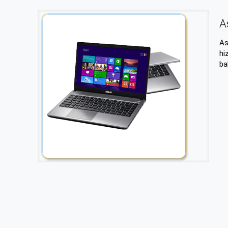
A
As
hi
ba