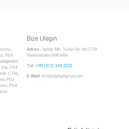
Bize Ulaşın
orunu,
Adres :
Işınlar Mh. Tufan Sk. No:17/B
or, PS4
Yenimahalle/ANKARA
diliğinden
Tel :
+90 (312) 344 2222
 Var, PS4
dir, CTRL,
E-Mail :
info[at]playlaptop.net
iri, PS3
miri, PS4
amir