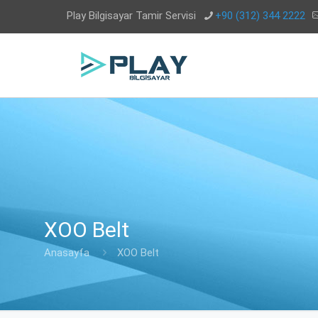
Play Bilgisayar Tamir Servisi
+90 (312) 344 2222
XOO Belt
Anasayfa
XOO Belt