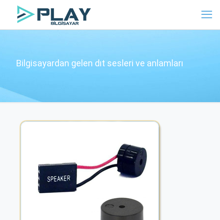
Bilgisayardan gelen dıt sesleri ve anlamları